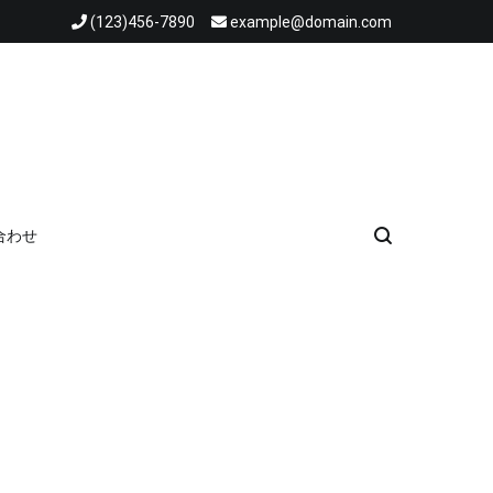
(123)456-7890
example@domain.com
合わせ