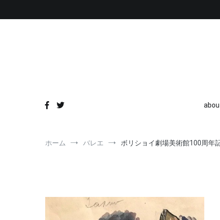
コ
ン
テ
ン
ツ
へ
ス
キ
ッ
プ
abou
ホーム
バレエ
ボリショイ劇場美術館100周