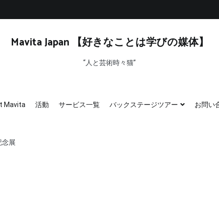
Mavita Japan 【好きなことは学びの媒体】
“人と芸術時々猫”
t Mavita
活動
サービス一覧
バックステージツアー
お問い
年記念展