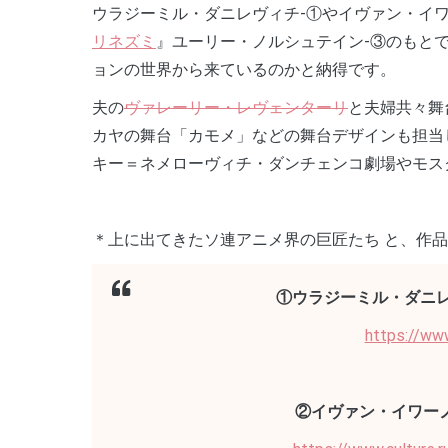
ウラジーミル・ダニレヴィチ-①やイヴァン・イ
リネズミ
』ユーリー・ノルシュテイン-③のもと
ョンの世界から来ているのかと納得です。
夫の
ヴァレーリー・レヴェンターリ
と夫婦共々舞
カヤの舞台「カモメ」などの舞台デザインも担当
キー＝ネメローヴィチ・ダンチェンコ劇場やモス
＊上に出てきたソ連アニメ界の巨匠たち と、作
①ウラジーミル・ダニ
https://www
②イヴァン・イワー