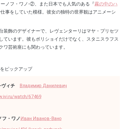
ワーノフ・ワノ-②、また日本でも人気のある『
霧の中のハ
で仕事をしていた模様。彼女の独特の世界観はアニメーシ
台装飾のデザイナーで、レヴェンターリはマヤ・プリセツ
しています。彼もボリショイだけでなく、スタニスラフス
クワ芸術座にも関わっています。
品をピックアップ
レヴィチ
Владимир Данилевич
.ivi.ru/watch/67469
ノフ・ワノ
Иван Иванов-Вано