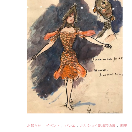
お知らせ
,
イベント
,
バレエ
,
ボリショイ劇場芸術展
,
劇場
,