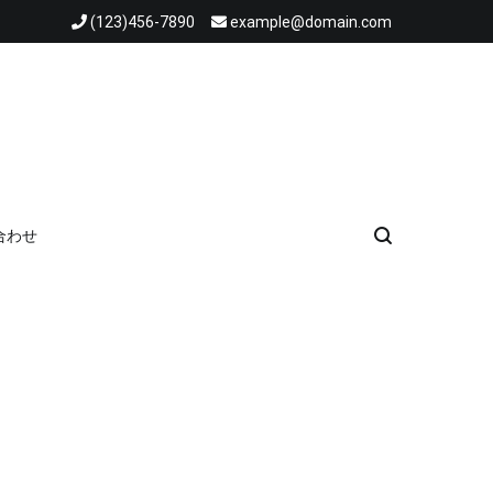
(123)456-7890
example@domain.com
合わせ