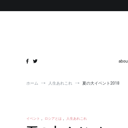
コ
ン
テ
ン
ツ
へ
ス
キ
ッ
プ
abou
ホーム
人生あれこれ
夏の大イベント2018
イベント
,
ロシアとは
,
人生あれこれ