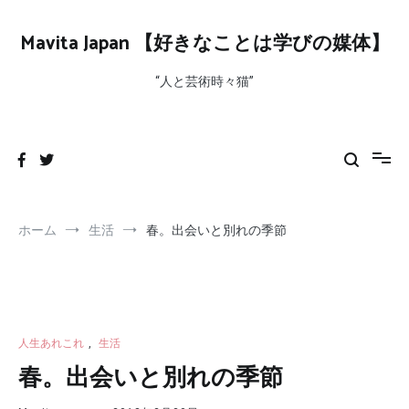
コ
ン
Mavita Japan 【好きなことは学びの媒体】
テ
ン
“人と芸術時々猫”
ツ
へ
ス
キ
ッ
プ
ホーム
生活
春。出会いと別れの季節
人生あれこれ
,
生活
春。出会いと別れの季節