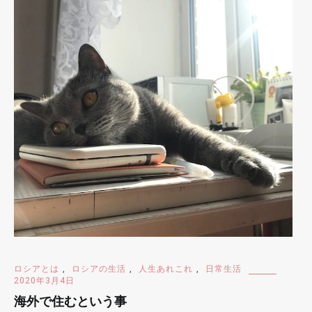
ロシアとは
,
ロシアの生活
,
人生あれこれ
,
日常生活
2020年3月4日
海外で住むという事