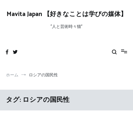
コ
ン
Mavita Japan 【好きなことは学びの媒体】
テ
ン
“人と芸術時々猫”
ツ
へ
ス
キ
ッ
プ
ホーム
ロシアの国民性
タグ:
ロシアの国民性