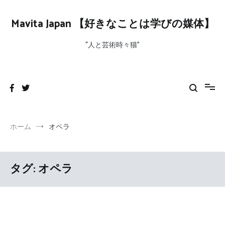
コ
ン
Mavita Japan 【好きなことは学びの媒体】
テ
ン
“人と芸術時々猫”
ツ
へ
ス
キ
ッ
プ
ホーム
オペラ
タグ:
オペラ