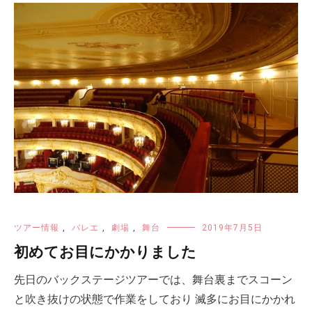
ツアー情報
,
バレエ
,
劇場
,
舞台
2019年7月5日
初めてお目にかかりました
先日のバックステージツアーでは、舞台裏までスコーン
と吹き抜けの状態で作業をしており 滅多にお目にかかれ